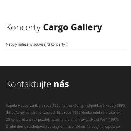
Koncerty
Cargo Gallery
Nebyly nalezeny související koncerty :(
Kontaktujte
nás
Kapela Houba vznikla v roce 1995 na troskách grind/punkové kapely SRPŠ
(http://www.bandzone.cz/srps). Již v roce 1996 Houba odehrála více jak
20 koncertů a o rok později natočila první nahrávku „Fičící Pes“ (1997).
Druhé demo následovalo ve stejném roce („Hnus fialovej“) a kapela se