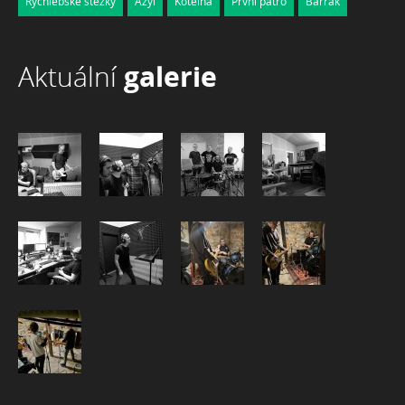
Rychlebské stezky
Azyl
Kotelna
První patro
Barrák
Aktuální
galerie