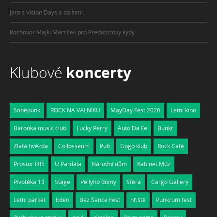
Jaro s Vision Days a dalšími
Rozhovor Majkl Martíček pro Predatorovy kydy
Klubové
koncerty
Soběpunk
ROCK NA VALNÍKU
MayDay Fest 2026
Letní kino
Baronka music club
Lucky Perry
Auto Da Fe
Bunkr
Zlatá hvězda
Collosseum
Pub
Gogo klub
Rock Café
Prostor I4I5
U Pardála
Národní dům
Kabinet Múz
Pivotéka 13
Stage
Pellyho domy
Sféra
Cargo Gallery
Letní parket
Eden
Bez Šance Fest
hřiště
Punkrum fest