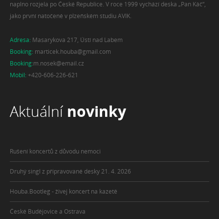
naplno rozjela po České Republice. V roce 1999 vychází deska „Pan Káč“,
jako první natočené v plzeňském studiu AVIK.
Adresa:
Masarykova 217, Ústí nad Labem
Booking:
marticek.houba@gmail.com
Booking:
m.nosek@email.cz
Mobil:
+420-606-226-621
Aktuální
novinky
Rušení koncertů z důvodu nemoci
Druhý singl z připravované desky 21. 4. 2026
Houba.Bootleg - živej koncert na kazetě
České Budějovice a Ostrava